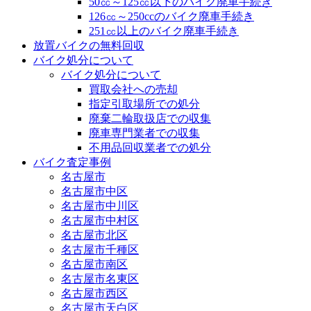
50㏄～125㏄以下のバイク廃車手続き
126㏄～250ccのバイク廃車手続き
251㏄以上のバイク廃車手続き
放置バイクの無料回収
バイク処分について
バイク処分について
買取会社への売却
指定引取場所での処分
廃棄二輪取扱店での収集
廃車専門業者での収集
不用品回収業者での処分
バイク査定事例
名古屋市
名古屋市中区
名古屋市中川区
名古屋市中村区
名古屋市北区
名古屋市千種区
名古屋市南区
名古屋市名東区
名古屋市西区
名古屋市天白区