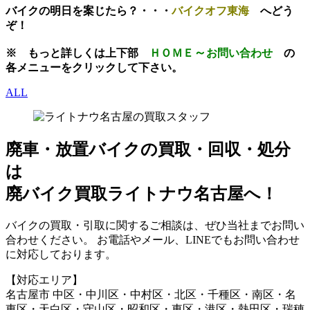
バイクの明日を案じたら？・・・
バイクオフ東海
へどう
ぞ！
～
※
もっと
詳しくは上下部
ＨＯＭＥ
お問い
合わせ
の
各メニューをクリックして下さい。
ALL
廃車・放置バイク
の
買取・回収・処分
は
廃バイク買取ライトナウ名古屋へ！
バイクの買取・引取に関するご相談は、ぜひ当社までお問い
合わせください。 お電話やメール、LINEでもお問い合わせ
に対応しております。
【対応エリア】
名古屋市 中区・中川区・中村区・北区・千種区・南区・名
東区・天白区・守山区・昭和区・東区・港区・熱田区・瑞穂