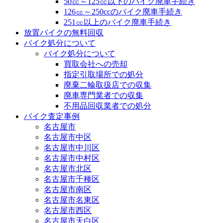
50㏄～125㏄以下のバイク廃車手続き
126㏄～250ccのバイク廃車手続き
251㏄以上のバイク廃車手続き
放置バイクの無料回収
バイク処分について
バイク処分について
買取会社への売却
指定引取場所での処分
廃棄二輪取扱店での収集
廃車専門業者での収集
不用品回収業者での処分
バイク査定事例
名古屋市
名古屋市中区
名古屋市中川区
名古屋市中村区
名古屋市北区
名古屋市千種区
名古屋市南区
名古屋市名東区
名古屋市西区
名古屋市天白区