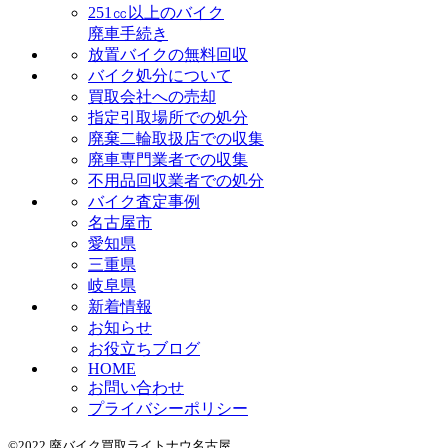
251㏄以上のバイク
廃車手続き
放置バイクの無料回収
バイク処分について
買取会社への売却
指定引取場所での処分
廃棄二輪取扱店での収集
廃車専門業者での収集
不用品回収業者での処分
バイク査定事例
名古屋市
愛知県
三重県
岐阜県
新着情報
お知らせ
お役立ちブログ
HOME
お問い合わせ
プライバシーポリシー
©2022 廃バイク買取ライトナウ名古屋