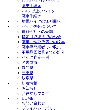
126㏄～250ccのバイク
廃車手続き
251㏄以上のバイク
廃車手続き
放置バイクの無料回収
バイク処分について
買取会社への売却
指定引取場所での処分
廃棄二輪取扱店での収集
廃車専門業者での収集
不用品回収業者での処分
バイク査定事例
名古屋市
愛知県
三重県
岐阜県
新着情報
お知らせ
お役立ちブログ
HOME
お問い合わせ
プライバシーポリシー