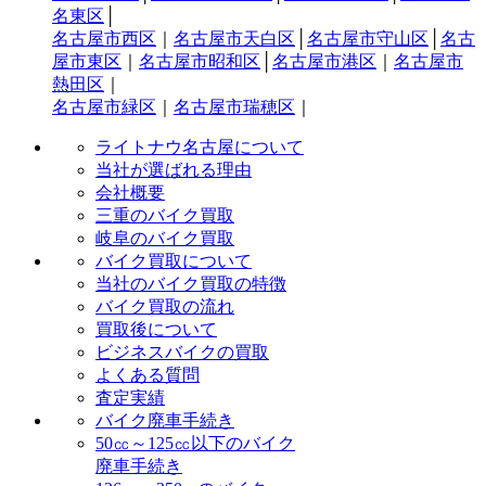
名東区
│
名古屋市西区
｜
名古屋市天白区
│
名古屋市守山区
│
名古
屋市東区
｜
名古屋市昭和区
│
名古屋市港区
｜
名古屋市
熱田区
｜
名古屋市緑区
｜
名古屋市瑞穂区
｜
ライトナウ名古屋について
当社が選ばれる理由
会社概要
三重のバイク買取
岐阜のバイク買取
バイク買取について
当社のバイク買取の特徴
バイク買取の流れ
買取後について
ビジネスバイクの買取
よくある質問
査定実績
バイク廃車手続き
50㏄～125㏄以下のバイク
廃車手続き