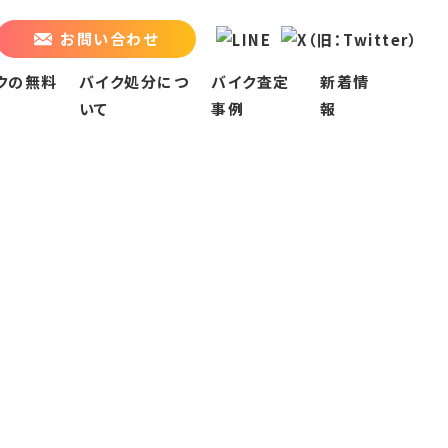
お問い合わせ
クの無料
バイク処分につ
バイク査定
新着情
いて
事例
報
バイク処分について
名古屋市
お知らせ
買取会社への売却
名古屋市中区
お役立ちブログ
指定引取場所での処分
名古屋市中川区
廃棄二輪取扱店での収集
名古屋市中村区
廃車専門業者での収集
名古屋市北区
不用品回収業者での処分
名古屋市千種区
名古屋市南区
名古屋市名東区
名古屋市西区
名古屋市天白区
名古屋市守山区