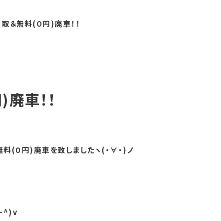
名古屋市東区
取＆無料(０円)廃車！！
名古屋市昭和区
名古屋市港区
名古屋市熱田区
名古屋市緑区
名古屋市瑞穂区
)廃車！！
愛知県
三重県
岐阜県
(０円)廃車を致しましたヽ(・∀・)ノ
^)v