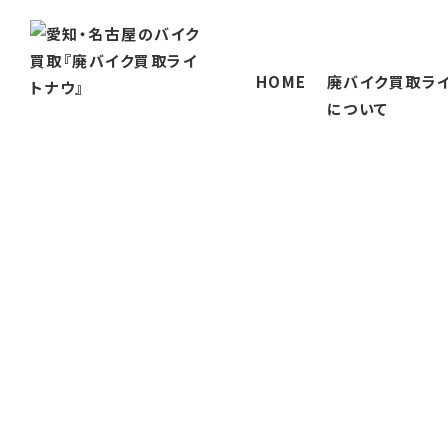
HOME
廃バイク買取ラ
について
廃バイク買取ライトナ
当社が選ばれる理
会社概要
対応エリア
三重のバイク買取
岐阜のバイク買取