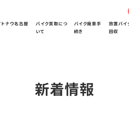
イトナウ名古屋
バイク買取につ
バイク廃車手
放置バイ
いて
続き
回収
ウ名古屋について
バイク買取について
バイク廃車手続き
由
当社のバイク買取の特徴
50㏄～125㏄以下のバイク廃車手続き
バイク買取の流れ
126㏄～250ccのバイク廃車手続き
買取後について
251㏄以上のバイク廃車手続き
ビジネスバイクの買取
新着情報
よくある質問
査定実績