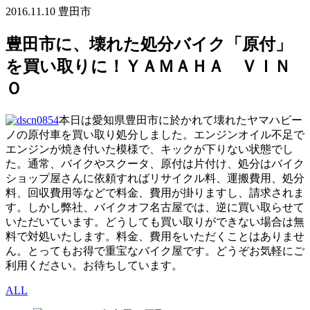
2016.11.10
豊田市
豊田市に、壊れた処分バイク「原付」
を買い取りに！ＹＡＭＡＨＡ ＶＩＮ
Ｏ
本日は愛知県豊田市に於かれて壊れたヤマハビー
ノの原付車を買い取り処分しました。エンジンオイル不足で
エンジンが焼き付いた模様で、キックが下りない状態でし
た。通常、バイクやスクータ、原付は片付け、処分はバイク
ショップ屋さんに依頼すればリサイクル料、運搬費用、処分
料、回収費用等などで料金、費用が掛りますし、請求されま
す。しかし弊社、バイクオフ名古屋では、逆に買い取らせて
いただいています。どうしても買い取りができない場合は無
料で対処いたします。料金、費用をいただくことはありませ
ん。とってもお得で重宝なバイク屋です。どうぞお気軽にご
利用ください。お待ちしています。
ALL