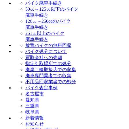
バイク廃車手続き
50㏄～125㏄以下のバイク
廃車手続き
126㏄～250ccのバイク
廃車手続き
251㏄以上のバイク
廃車手続き
放置バイクの無料回収
バイク処分について
買取会社への売却
指定引取場所での処分
廃棄二輪取扱店での収集
廃車専門業者での収集
不用品回収業者での処分
バイク査定事例
名古屋市
愛知県
三重県
岐阜県
新着情報
お知らせ