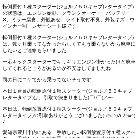
転倒原付１種スクーター(ジョルノ５０キャブレタータイプ)
の状態は、エンジン始動、クランクオーケー、バッテリー
✕、ミラー腐食、外観あせ、ライト取付不良、外装キズ、ウ
インカー割、レザーシート破です。
転倒原付１種スクーター(ジョルノ５０キャブレタータイプ)
は、数ヶ月乗ってなかったらしくてもう乗らないから廃車に
したいとご連絡もらいました
一応キックスターターでギリギリエンジン掛かったけど廃車
してくれるところがあるのか不安はしてましたね
雨の日にコケてから乗ってないそうです
本日１台目の転倒原付１種スクーター(ジョルノ５０キャブ
レタータイプ)は、引取で決まりました(⌒0⌒)／~~
本日は、転倒放置原付１種スクーター(ジョルノ５０キャブ
レタータイプ)の引取ありがとうございました( ﾉ^ω^)ﾉ( ﾉ^ω^)
ﾉ
愛知県豊川市内にある、手放したい転倒放置原付１種スクー