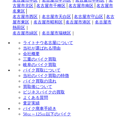
名古屋市中区
｜
名古屋市中川区
｜
名古屋市中村区
｜
名
古屋市北区
│
名古屋市千種区
│
名古屋市南区
│
名古屋市
名東区
│
名古屋市西区
｜
名古屋市天白区
│
名古屋市守山区
│
名古
屋市東区
｜
名古屋市昭和区
│
名古屋市港区
｜
名古屋市
熱田区
｜
名古屋市緑区
｜
名古屋市瑞穂区
｜
ライトナウ名古屋について
当社が選ばれる理由
会社概要
三重のバイク買取
岐阜のバイク買取
バイク買取について
当社のバイク買取の特徴
バイク買取の流れ
買取後について
ビジネスバイクの買取
よくある質問
査定実績
バイク廃車手続き
50㏄～125㏄以下のバイク