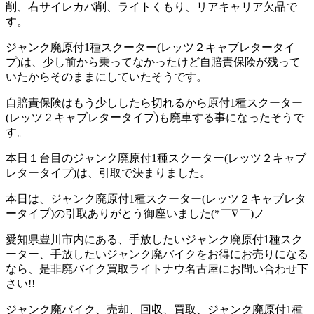
削、右サイレカバ削、ライトくもり、リアキャリア欠品で
す。
ジャンク廃原付1種スクーター(レッツ２キャブレタータイ
プ)は、少し前から乗ってなかったけど自賠責保険が残って
いたからそのままにしていたそうです。
自賠責保険はもう少ししたら切れるから原付1種スクーター
(レッツ２キャブレタータイプ)も廃車する事になったそうで
す。
本日１台目のジャンク廃原付1種スクーター(レッツ２キャブ
レタータイプ)は、引取で決まりました。
本日は、ジャンク廃原付1種スクーター(レッツ２キャブレタ
ータイプ)の引取ありがとう御座いました(*￣∇￣)ノ
愛知県豊川市内にある、手放したいジャンク廃原付1種スク
ーター、手放したいジャンク廃バイクをお得にお売りになる
なら、是非廃バイク買取ライトナウ名古屋にお問い合わせ下
さい!!
ジャンク廃バイク、売却、回収、買取、ジャンク廃原付1種