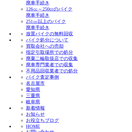
廃車手続き
126㏄～250ccのバイク
廃車手続き
251㏄以上のバイク
廃車手続き
放置バイクの無料回収
バイク処分について
買取会社への売却
指定引取場所での処分
廃棄二輪取扱店での収集
廃車専門業者での収集
不用品回収業者での処分
バイク査定事例
名古屋市
愛知県
三重県
岐阜県
新着情報
お知らせ
お役立ちブログ
HOME
お問い合わせ