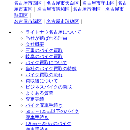
名古屋市西区
｜
名古屋市天白区
│
名古屋市守山区
│
名古
屋市東区
｜
名古屋市昭和区
│
名古屋市港区
｜
名古屋市
熱田区
｜
名古屋市緑区
｜
名古屋市瑞穂区
｜
ライトナウ名古屋について
当社が選ばれる理由
会社概要
三重のバイク買取
岐阜のバイク買取
バイク買取について
当社のバイク買取の特徴
バイク買取の流れ
買取後について
ビジネスバイクの買取
よくある質問
査定実績
バイク廃車手続き
50㏄～125㏄以下のバイク
廃車手続き
126㏄～250ccのバイク
廃車手続き