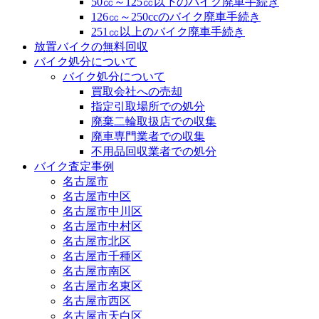
50㏄～125㏄以下のバイク廃車手続き
126㏄～250ccのバイク廃車手続き
251㏄以上のバイク廃車手続き
放置バイクの無料回収
バイク処分について
バイク処分について
買取会社への売却
指定引取場所での処分
廃棄二輪取扱店での収集
廃車専門業者での収集
不用品回収業者での処分
バイク査定事例
名古屋市
名古屋市中区
名古屋市中川区
名古屋市中村区
名古屋市北区
名古屋市千種区
名古屋市南区
名古屋市名東区
名古屋市西区
名古屋市天白区