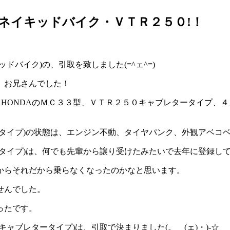
置ネイキッドバイク・ＶＴＲ２５０!！
バイク)の、引取を致しました(=^ェ^=)
、お兄さんでした！
、HONDAのＭＣ３３型、ＶＴＲ２５０キャブレタータイプ、
ータイプ)の状態は、エンジン不動、タイヤパンク、外観アベコ
タイプ)は、何でも先輩から譲り受けたみたいで去年に登録し
からそれだから乗らなくなったのかなと思います。
せんでした。
ったです。
ャブレタータイプ)は、引取で決まりました(。ゝ(ェ)・)-☆