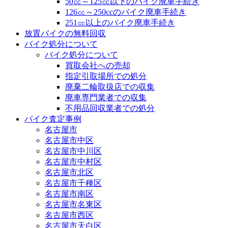
50㏄～125㏄以下のバイク廃車手続き
126㏄～250ccのバイク廃車手続き
251㏄以上のバイク廃車手続き
放置バイクの無料回収
バイク処分について
バイク処分について
買取会社への売却
指定引取場所での処分
廃棄二輪取扱店での収集
廃車専門業者での収集
不用品回収業者での処分
バイク査定事例
名古屋市
名古屋市中区
名古屋市中川区
名古屋市中村区
名古屋市北区
名古屋市千種区
名古屋市南区
名古屋市名東区
名古屋市西区
名古屋市天白区