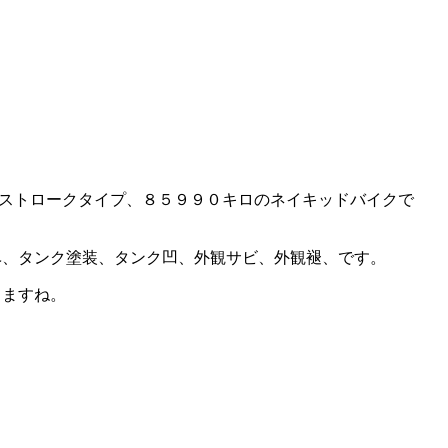
４ストロークタイプ、８５９９０キロのネイキッドバイクで
ベ、タンク塗装、タンク凹、外観サビ、外観褪、です。
てますね。