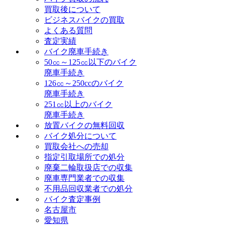
買取後について
ビジネスバイクの買取
よくある質問
査定実績
バイク廃車手続き
50㏄～125㏄以下のバイク
廃車手続き
126㏄～250ccのバイク
廃車手続き
251㏄以上のバイク
廃車手続き
放置バイクの無料回収
バイク処分について
買取会社への売却
指定引取場所での処分
廃棄二輪取扱店での収集
廃車専門業者での収集
不用品回収業者での処分
バイク査定事例
名古屋市
愛知県