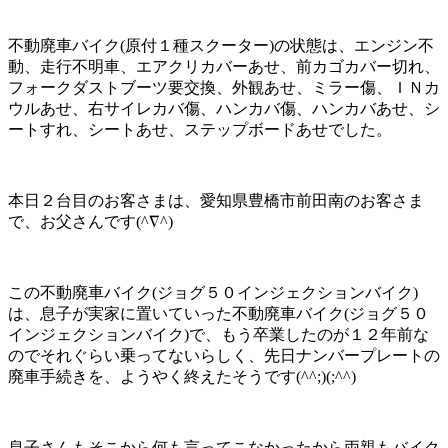
不動廃車バイク(原付１種スクーター)の状態は、エンジン不
動、走行不明車、エアクリカバーあせ、前カゴカバー切れ、
フォークダストブーツ要交換、外観あせ、ミラー傷、ＩＮカ
ウルあせ、右サイレカバ傷、ハンカバ傷、ハンカバあせ、シ
ートすれ、シートあせ、ステップボードあせでした。
本日２台目のお客さまは、愛知県豊橋市前田南のお客さま
で、お父さんです(^∇^)
この不動廃車バイク(ジョグ５０インジェクションバイク)
は、息子が実家に置いていった不動廃車バイク(ジョグ５０
インジェクションバイク)で、もう卒業したのが１２年前な
のでそれぐらい乗ってないらしく、先日ナンバープレートの
廃車手続きを、ようやく終えたそうです(^^;)(;^^)
息子さんもそこから何も言ってこなかったから両親もバイク