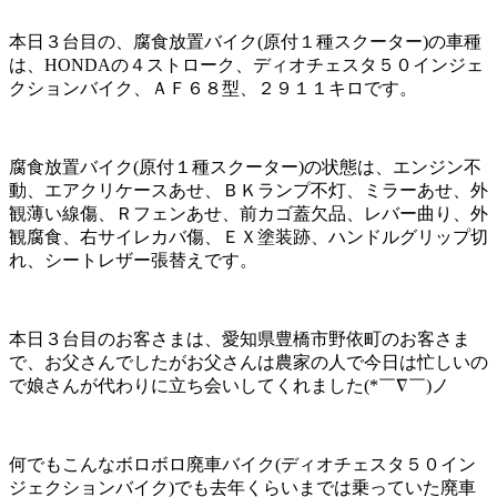
本日３台目の、腐食放置バイク(原付１種スクーター)の車種
は、HONDAの４ストローク、ディオチェスタ５０インジェ
クションバイク、ＡＦ６８型、２９１１キロです。
腐食放置バイク(原付１種スクーター)の状態は、エンジン不
動、エアクリケースあせ、ＢＫランプ不灯、ミラーあせ、外
観薄い線傷、Ｒフェンあせ、前カゴ蓋欠品、レバー曲り、外
観腐食、右サイレカバ傷、ＥＸ塗装跡、ハンドルグリップ切
れ、シートレザー張替えです。
本日３台目のお客さまは、愛知県豊橋市野依町のお客さま
で、お父さんでしたがお父さんは農家の人で今日は忙しいの
で娘さんが代わりに立ち会いしてくれました(*￣∇￣)ノ
何でもこんなボロボロ廃車バイク(ディオチェスタ５０イン
ジェクションバイク)でも去年くらいまでは乗っていた廃車