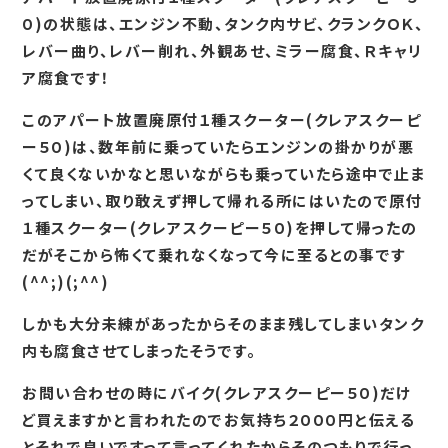
０)の状態は、エンジン不動、タンク内サビ、クランクＯＫ、
レバー曲り、レバー削れ、外観あせ、ミラー腐食、Ｒキャリ
ア腐食です！
このアパート放置廃原付１種スクーター(クレアスクーピ
ー５０)は、数年前に乗っていたらエンジンの掛かりが悪
くて良くないかなと思いながらも乗っていたら途中で止ま
ってしまい、取り敢えず押して帰れる所にはいたので原付
１種スクーター(クレアスクーピー５０)を押して帰ったの
だがそこから怖くて乗れなくなって今に至るとの事です
(^^;)(;^^)
しかも大分未練があったからそのまま残してしまいタンク
内も腐食させてしまったそうです。
お問い合わせの時にバイク(クレアスクーピー５０)だけ
ど買えますかと言われたのでお気持ち２０００円と伝える
とそれで良いですって言ってくれたからそのつもりで行っ