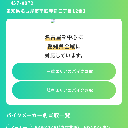
〒457-0072
愛知県名古屋市南区寺部三丁目12番1
名古屋
を中心に
愛知県全域
に
対応しています。
三重エリアの
バイク買取
岐阜エリアの
バイク買取
バイクメーカー別買取一覧
KAWASAKI(カワサキ)
｜
HONDA(ホン
メーカー