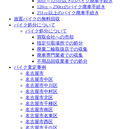
50㏄～125㏄以下のバイク廃車手続き
126㏄～250ccのバイク廃車手続き
251㏄以上のバイク廃車手続き
放置バイクの無料回収
バイク処分について
バイク処分について
買取会社への売却
指定引取場所での処分
廃棄二輪取扱店での収集
廃車専門業者での収集
不用品回収業者での処分
バイク査定事例
名古屋市
名古屋市中区
名古屋市中川区
名古屋市中村区
名古屋市北区
名古屋市千種区
名古屋市南区
名古屋市名東区
名古屋市西区
名古屋市天白区