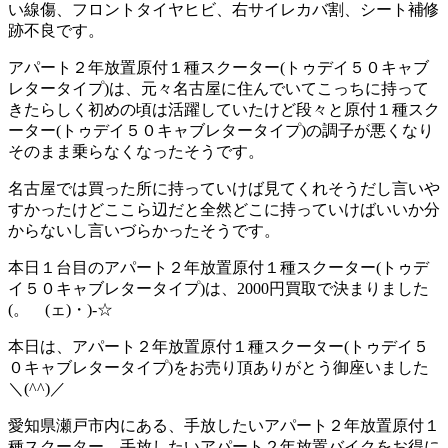
い線傷、フロントタイヤヒビ、右サイレカバ割、シート補修
跡不良です。
アパート２年放置原付１種スクーター(トゥデイ５０キャブ
レタータイプ)は、元々名古屋に住んでいてこっちに持って
きたらしく初めの頃は活躍していたけど段々と原付１種スク
ーター(トゥデイ５０キャブレタータイプ)の調子が悪くなり
そのまま乗らなくなったそうです。
名古屋では買った所に持っていけば見てくれそうだし言いや
すかったけどここら辺だと全然どこに持っていけばいいか分
からないし言いづらかったそうです。
本日１台目のアパート２年放置原付１種スクーター(トゥデ
イ５０キャブレタータイプ)は、2000円買取で決まりました
(。ゝ(ェ)・)-☆
本日は、アパート２年放置原付１種スクーター(トゥデイ５
０キャブレタータイプ)をお売り頂ありがとう御座いました
＼(^^)／
愛知県瀬戸市内にある、手放したいアパート２年放置原付１
種スクーター、手放したいアパート２年放置バイクをお得に