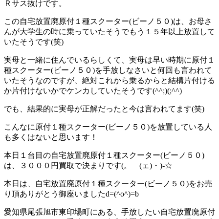
Ｒサス抜けです。
この自宅放置廃原付１種スクーター(ビーノ５０)は、お母さ
んが大学生の時に乗っていたそうでもう１５年以上放置して
いたそうです(笑)
実母と一緒に住んでいるらしくて、実母は早い時期に原付１
種スクーター(ビーノ５０)を手放しなさいと何回も言われて
いたそうなのですが、絶対これから乗るからと結構片付ける
か片付けないかでケンカしていたそうです(^^;)(;^^)
でも、結果的に実母が正解だったと今は言われてます(笑)
こんなに原付１種スクーター(ビーノ５０)を放置している人
も多くはないと思います！
本日１台目の自宅放置廃原付１種スクーター(ビーノ５０)
は、３０００円買取で決まりです(。ゝ(ェ)・)-☆
本日は、自宅放置廃原付１種スクーター(ビーノ５０)をお売
り頂ありがとう御座いましたd=(^o^)=b
愛知県尾張旭市東印場町にある、手放したい自宅放置廃原付