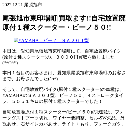
2022.12.21
尾張旭市
尾張旭市東印場町|買取ます!!自宅放置廃
原付１種スクーター・ビーノ５０!!
本日は、愛知県尾張旭市東印場町にて、自宅放置廃バイク
(原付１種スクーター)の、３０００円買取を致しました
(*^O^*)
本日１台目のお客さまは、愛知県尾張旭市東印場町のお客さ
まで、お母さんでした(^o^)
そして、自宅放置廃バイク(原付１種スクーター)の車種は、
YAMAHAのＳＡ２６Ｊ型、ビーノ５０、４ストロークタイ
プ、５５５１キロの原付１種スクーターでした！
自宅放置廃原付１種スクーター(ビーノ５０)の状態は、フォ
ークダストブーツ切れ、ワイヤー要調整、セル-SW欠品、外
観あせ、右サイレカバあせ、ライトくもり、フォークガタ、