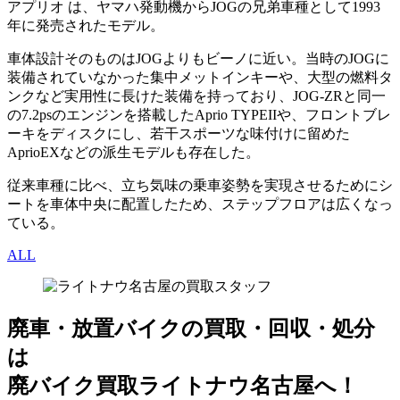
アプリオ は、ヤマハ発動機からJOGの兄弟車種として1993
年に発売されたモデル。
車体設計そのものはJOGよりもビーノに近い。当時のJOGに
装備されていなかった集中メットインキーや、大型の燃料タ
ンクなど実用性に長けた装備を持っており、JOG-ZRと同一
の7.2psのエンジンを搭載したAprio TYPEIIや、フロントブレ
ーキをディスクにし、若干スポーツな味付けに留めた
AprioEXなどの派生モデルも存在した。
従来車種に比べ、立ち気味の乗車姿勢を実現させるためにシ
ートを車体中央に配置したため、ステップフロアは広くなっ
ている。
ALL
廃車・放置バイク
の
買取・回収・処分
は
廃バイク買取ライトナウ名古屋へ！