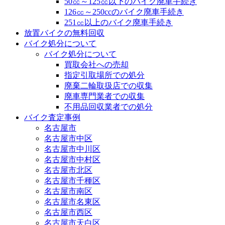
50㏄～125㏄以下のバイク廃車手続き
126㏄～250ccのバイク廃車手続き
251㏄以上のバイク廃車手続き
放置バイクの無料回収
バイク処分について
バイク処分について
買取会社への売却
指定引取場所での処分
廃棄二輪取扱店での収集
廃車専門業者での収集
不用品回収業者での処分
バイク査定事例
名古屋市
名古屋市中区
名古屋市中川区
名古屋市中村区
名古屋市北区
名古屋市千種区
名古屋市南区
名古屋市名東区
名古屋市西区
名古屋市天白区