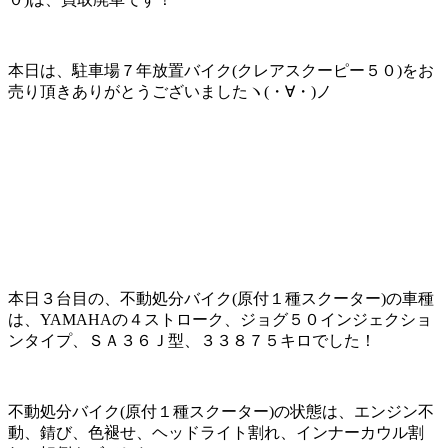
本日は、駐車場７年放置バイク(クレアスクーピー５０)をお
売り頂きありがとうございましたヽ(・∀・)ノ
本日３台目の、不動処分バイク(原付１種スクーター)の車種
は、YAMAHAの４ストローク、ジョグ５０インジェクショ
ンタイプ、ＳＡ３６Ｊ型、３３８７５キロでした！
不動処分バイク(原付１種スクーター)の状態は、エンジン不
動、錆び、色褪せ、ヘッドライト割れ、インナーカウル割