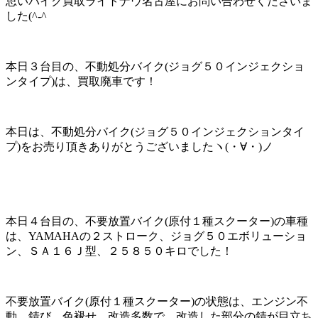
思いバイク買取ライトナウ名古屋にお問い合わせくださいま
した(^-^ゞ
本日３台目の、不動処分バイク(ジョグ５０インジェクショ
ンタイプ)は、買取廃車です！
本日は、不動処分バイク(ジョグ５０インジェクションタイ
プ)をお売り頂きありがとうございましたヽ(・∀・)ノ
本日４台目の、不要放置バイク(原付１種スクーター)の車種
は、YAMAHAの２ストローク、ジョグ５０エボリューショ
ン、ＳＡ１６Ｊ型、２５８５０キロでした！
不要放置バイク(原付１種スクーター)の状態は、エンジン不
動、錆び、色褪せ、改造多数で、改造した部分の錆が目立ち