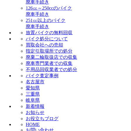
廃車手続き
126㏄～250ccのバイク
廃車手続き
251㏄以上のバイク
廃車手続き
放置バイクの無料回収
バイク処分について
買取会社への売却
指定引取場所での処分
廃棄二輪取扱店での収集
廃車専門業者での収集
不用品回収業者での処分
バイク査定事例
名古屋市
愛知県
三重県
岐阜県
新着情報
お知らせ
お役立ちブログ
HOME
お問い合わせ