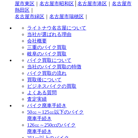
屋市東区
｜
名古屋市昭和区
│
名古屋市港区
｜
名古屋市
熱田区
｜
名古屋市緑区
｜
名古屋市瑞穂区
｜
ライトナウ名古屋について
当社が選ばれる理由
会社概要
三重のバイク買取
岐阜のバイク買取
バイク買取について
当社のバイク買取の特徴
バイク買取の流れ
買取後について
ビジネスバイクの買取
よくある質問
査定実績
バイク廃車手続き
50㏄～125㏄以下のバイク
廃車手続き
126㏄～250ccのバイク
廃車手続き
251㏄以上のバイク