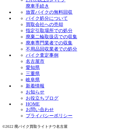
廃車手続き
放置バイクの無料回収
バイク処分について
買取会社への売却
指定引取場所での処分
廃棄二輪取扱店での収集
廃車専門業者での収集
不用品回収業者での処分
バイク査定事例
名古屋市
愛知県
三重県
岐阜県
新着情報
お知らせ
お役立ちブログ
HOME
お問い合わせ
プライバシーポリシー
©2022 廃バイク買取ライトナウ名古屋