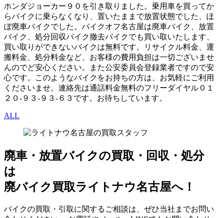
ホンダジョーカー９０を引き取りました。乗用車を買ってか
らバイクに乗らなくなり、置いたままで放置状態でした、ほ
ぼ廃車バイクでした。バイクオフ名古屋は廃車バイク、放置
バイク、処分回収バイク撤去バイクでも買い取いたします、
買い取りができないバイクは無料です。リサイクル料金、運
搬料金、処分料金など、お客様の費用負担は一切ございませ
んのでど安心ください。また公安委員会登録業者ですので安
心です。このようなバイクをお持ちの方は、お気軽にご利用
くださいませ。連絡先は通話料金無料のフリーダイヤル０１
２０-９３-９３-６３です。お待ちしています。
ALL
廃車・放置バイク
の
買取・回収・処分
は
廃バイク買取ライトナウ名古屋へ！
バイクの買取・引取に関するご相談は、ぜひ当社までお問い