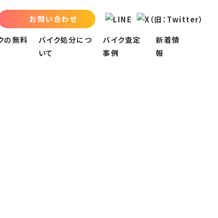
お問い合わせ
クの無料
バイク処分につ
バイク査定
新着情
いて
事例
報
バイク処分について
名古屋市
お知らせ
買取会社への売却
名古屋市中区
お役立ちブログ
指定引取場所での処分
名古屋市中川区
廃棄二輪取扱店での収集
名古屋市中村区
廃車専門業者での収集
名古屋市北区
不用品回収業者での処分
名古屋市千種区
名古屋市南区
名古屋市名東区
名古屋市西区
名古屋市天白区
名古屋市守山区