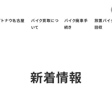
イトナウ名古屋
バイク買取につ
バイク廃車手
放置バイ
いて
続き
回収
ウ名古屋について
バイク買取について
バイク廃車手続き
由
当社のバイク買取の特徴
50㏄～125㏄以下のバイク廃車手続き
バイク買取の流れ
126㏄～250ccのバイク廃車手続き
買取後について
251㏄以上のバイク廃車手続き
ビジネスバイクの買取
新着情報
よくある質問
査定実績