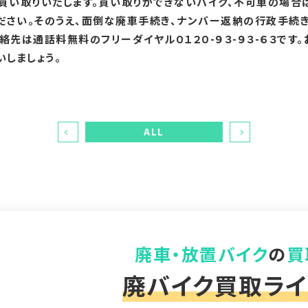
て買い取りいたします。買い取りができないバイク、不可車の場合
ださい。そのうえ、面倒な廃車手続き、ナンバー返納の行政手続
絡先は通話料無料のフリーダイヤル０１２０-９３-９３-６３です
いしましょう。
ALL
廃車・放置バイク
の
買
廃バイク買取ライ