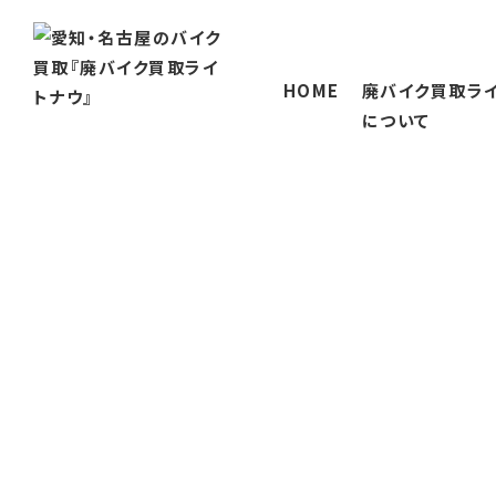
HOME
廃バイク買取ラ
について
廃バイク買取ライトナ
当社が選ばれる理
会社概要
対応エリア
三重のバイク買取
岐阜のバイク買取