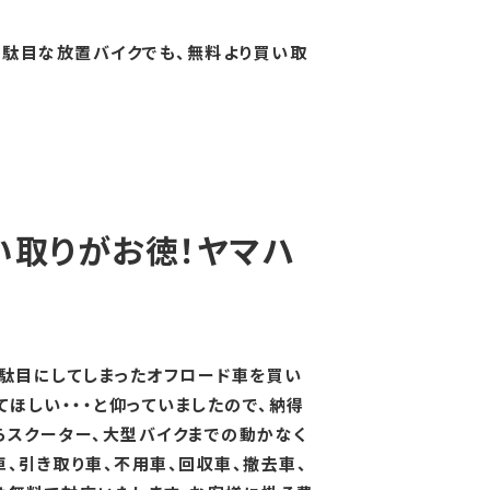
名古屋市東区
駄目な放置バイクでも、無料より買い取
名古屋市昭和区
名古屋市港区
名古屋市熱田区
名古屋市緑区
名古屋市瑞穂区
愛知県
い取りがお徳！ヤマハ
三重県
岐阜県
の駄目にしてしまったオフロード車を買い
ほしい・・・と仰っていましたので、納得
らスクーター、大型バイクまでの動かなく
車、引き取り車、不用車、回収車、撤去車、