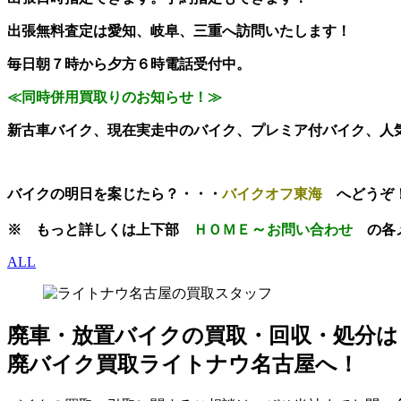
出張無料査定は愛知、岐阜、三重へ訪問いたします！
毎日朝７時から夕方６時電話受付中。
≪同時併用買取りのお知らせ！≫
新古車バイク、現在実走中のバイク、プレミア付バイク、人
バイクの明日を案じたら？・・・
バイクオフ東海
へどうぞ
～
※
もっと
詳しくは上下部
ＨＯＭＥ
お問い
合わせ
の
各
ALL
廃車・放置バイク
の
買取・回収・処分
は
廃バイク買取ライトナウ名古屋へ！