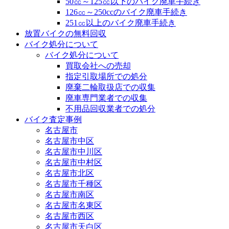
50㏄～125㏄以下のバイク廃車手続き
126㏄～250ccのバイク廃車手続き
251㏄以上のバイク廃車手続き
放置バイクの無料回収
バイク処分について
バイク処分について
買取会社への売却
指定引取場所での処分
廃棄二輪取扱店での収集
廃車専門業者での収集
不用品回収業者での処分
バイク査定事例
名古屋市
名古屋市中区
名古屋市中川区
名古屋市中村区
名古屋市北区
名古屋市千種区
名古屋市南区
名古屋市名東区
名古屋市西区
名古屋市天白区