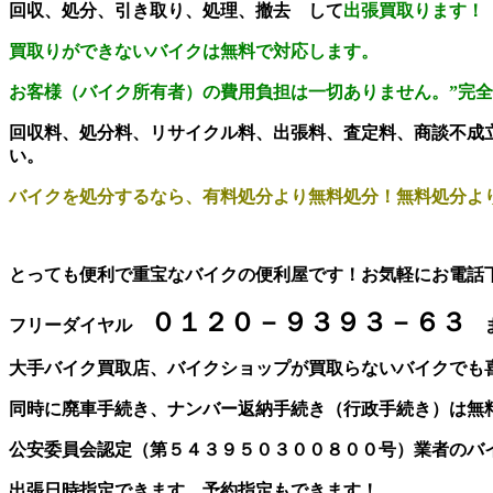
回収、処分、引き取り、処理、撤去 して
出張買取ります！
買取りができないバイクは無料で対応します。
お客様（バイク所有者）の費用負担は一切ありません。
”完
回収料、処分料、リサイクル料、出張料、査定料、商談不成
い。
バイクを処分するなら、有料処分より無料処分！無料処分よ
とっても便利で重宝なバイクの便利屋です！お気軽にお電話
０１２０－９３９３－６３
フリーダイヤル
ま
大手バイク買取店、バイクショップが買取らないバイクでも
同時に廃車手続き、ナンバー返納手続き（行政手続き）は無
公安委員会認定（第５４３９５０３００８００号）業者のバ
出張日時指定できます。予約指定もできます！