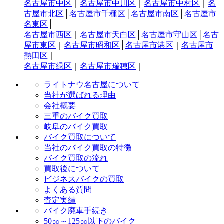
名古屋市中区
｜
名古屋市中川区
｜
名古屋市中村区
｜
名
古屋市北区
│
名古屋市千種区
│
名古屋市南区
│
名古屋市
名東区
│
名古屋市西区
｜
名古屋市天白区
│
名古屋市守山区
│
名古
屋市東区
｜
名古屋市昭和区
│
名古屋市港区
｜
名古屋市
熱田区
｜
名古屋市緑区
｜
名古屋市瑞穂区
｜
ライトナウ名古屋について
当社が選ばれる理由
会社概要
三重のバイク買取
岐阜のバイク買取
バイク買取について
当社のバイク買取の特徴
バイク買取の流れ
買取後について
ビジネスバイクの買取
よくある質問
査定実績
バイク廃車手続き
50㏄～125㏄以下のバイク