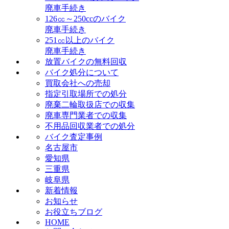
廃車手続き
126㏄～250ccのバイク
廃車手続き
251㏄以上のバイク
廃車手続き
放置バイクの無料回収
バイク処分について
買取会社への売却
指定引取場所での処分
廃棄二輪取扱店での収集
廃車専門業者での収集
不用品回収業者での処分
バイク査定事例
名古屋市
愛知県
三重県
岐阜県
新着情報
お知らせ
お役立ちブログ
HOME