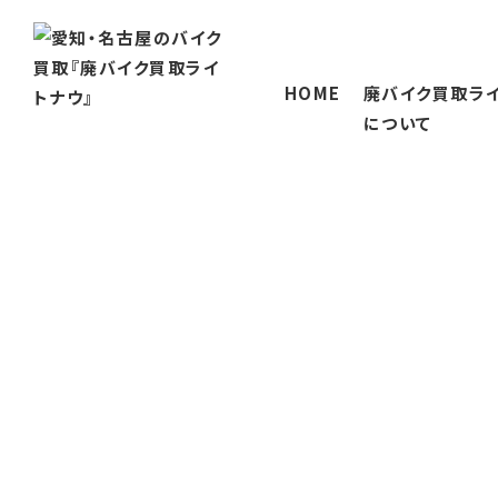
HOME
廃バイク買取ラ
について
廃バイク買取ライトナ
当社が選ばれる理
会社概要
対応エリア
三重のバイク買取
岐阜のバイク買取