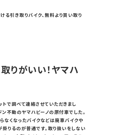
名古屋市東区
ける引き取りバイク、無料より買い取り
名古屋市昭和区
名古屋市港区
名古屋市熱田区
名古屋市緑区
名古屋市瑞穂区
愛知県
取りがいい！ヤマハ
三重県
岐阜県
ットで調べて連絡させていただきまし
ジン不動のヤマハビーノの原付車でした。
掛らなくなったバイクなどは廃車バイクや
が掛りるのが普通です。取り扱いをしない