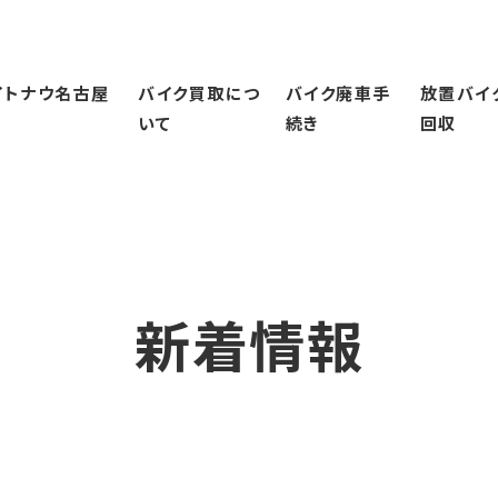
イトナウ名古屋
バイク買取につ
バイク廃車手
放置バイ
いて
続き
回収
ウ名古屋について
バイク買取について
バイク廃車手続き
由
当社のバイク買取の特徴
50㏄～125㏄以下のバイク廃車手続き
バイク買取の流れ
126㏄～250ccのバイク廃車手続き
買取後について
251㏄以上のバイク廃車手続き
ビジネスバイクの買取
新着情報
よくある質問
査定実績