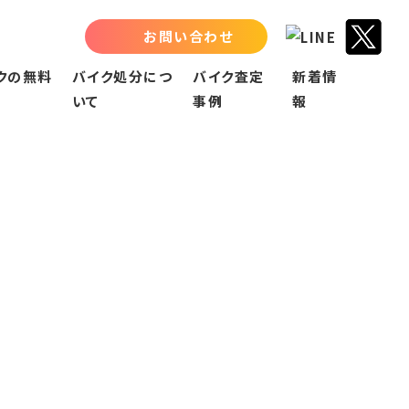
お問い合わせ
クの無料
バイク処分につ
バイク査定
新着情
いて
事例
報
バイク処分について
名古屋市
お知らせ
買取会社への売却
名古屋市中区
お役立ちブログ
指定引取場所での処分
名古屋市中川区
廃棄二輪取扱店での収集
名古屋市中村区
廃車専門業者での収集
名古屋市北区
不用品回収業者での処分
名古屋市千種区
名古屋市南区
名古屋市名東区
名古屋市西区
名古屋市天白区
名古屋市守山区