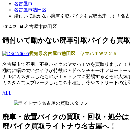
名古屋市
名古屋市熱田区
錆付いて動かない廃車引取バイクも買取出来ます！名古
2014.09.04
名古屋市熱田区
錆付いて動かない廃車引取バイクも買取
愛知県名古屋市熱田区 ヤマハＴＷ２２５
名古屋市で不用、不乗バイクのヤマハＴＷを買取りました！
極端に幅の太いタイヤが特徴のアドベンチャーオフロードモ
ナルにカスタムしたものがＴＶドラマに登場するとその人気
カスタムで大ブレークしたこの車種は、今やストリートの定
ALL
廃車・放置バイク
の
買取・回収・処分
は
廃バイク買取ライトナウ名古屋へ！