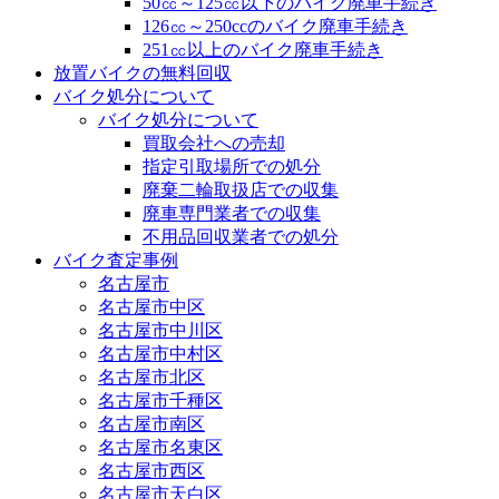
50㏄～125㏄以下のバイク廃車手続き
126㏄～250ccのバイク廃車手続き
251㏄以上のバイク廃車手続き
放置バイクの無料回収
バイク処分について
バイク処分について
買取会社への売却
指定引取場所での処分
廃棄二輪取扱店での収集
廃車専門業者での収集
不用品回収業者での処分
バイク査定事例
名古屋市
名古屋市中区
名古屋市中川区
名古屋市中村区
名古屋市北区
名古屋市千種区
名古屋市南区
名古屋市名東区
名古屋市西区
名古屋市天白区