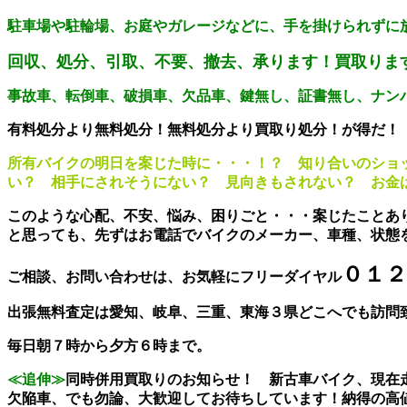
駐車場や駐輪場、お庭やガレージなどに、手を掛けられずに
回収、処分、引取、不要、撤去、承ります！買取りま
事故車、転倒車、破損車、欠品車、鍵無し、証書無し、ナン
有料処分より無料処分！無料処分より買取り処分！が得だ！
所有バイクの明日を案じた時に・・・！？ 知り合いのショ
い？ 相手にされそうにない？ 見向きもされない？ お
このような心配、不安、悩み、困りごと・・・案じたことあ
と思っても、先ずは
お電話でバイクのメーカー、車種、状態
０１２
ご相談、お問い合わせは、お気軽にフリーダイヤル
出張無料査定は愛知、岐阜、三重、東海３県どこへでも訪問
毎日朝７時から夕方６時まで。
≪追伸≫
同時併用買取りのお知らせ！ 新古車バイク、現在
欠陥車、でも勿論、大歓迎してお待ちしています！納得の高