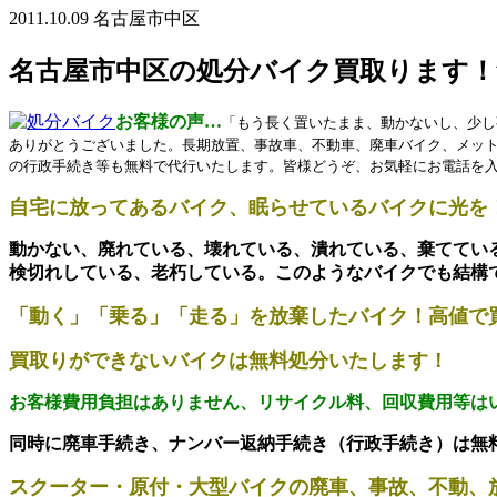
2011.10.09
名古屋市中区
名古屋市中区の処分バイク買取ります！
お客様の声…
「もう長く置いたまま、動かないし、少
ありがとうございました。長期放置、事故車、不動車、廃車バイク、メッ
の行政手続き等も無料で代行いたします。皆様どうぞ、お気軽にお電話を
自宅に放ってあるバイク、眠らせているバイクに光を
動かない、廃れている、壊れている、潰れている、棄ててい
検切れしている、老朽している。
このようなバイクでも結構
「動く」「乗る」「走る」を放棄したバイク！高値で
買取りができないバイクは無料処分いたします！
お客様費用負担はありません、リサイクル料、回収費用等は
同時に廃車手続き、ナンバー返納手続き（行政手続き）は無
スクーター・原付・大型バイクの廃車、事故、不動、