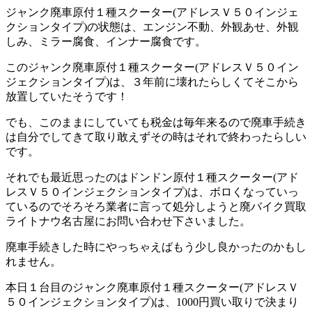
ジャンク廃車原付１種スクーター(アドレスＶ５０インジェ
クションタイプ)の状態は、エンジン不動、外観あせ、外観
しみ、ミラー腐食、インナー腐食です。
このジャンク廃車原付１種スクーター(アドレスＶ５０イン
ジェクションタイプ)は、３年前に壊れたらしくてそこから
放置していたそうです！
でも、このままにしていても税金は毎年来るので廃車手続き
は自分でしてきて取り敢えずその時はそれで終わったらしい
です。
それでも最近思ったのはドンドン原付１種スクーター(アド
レスＶ５０インジェクションタイプ)は、ボロくなっていっ
ているのでそろそろ業者に言って処分しようと廃バイク買取
ライトナウ名古屋にお問い合わせ下さいました。
廃車手続きした時にやっちゃえばもう少し良かったのかもし
れません。
本日１台目のジャンク廃車原付１種スクーター(アドレスＶ
５０インジェクションタイプ)は、1000円買い取りで決まり