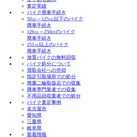
査定実績
バイク廃車手続き
50㏄～125㏄以下のバイク
廃車手続き
126㏄～250ccのバイク
廃車手続き
251㏄以上のバイク
廃車手続き
放置バイクの無料回収
バイク処分について
買取会社への売却
指定引取場所での処分
廃棄二輪取扱店での収集
廃車専門業者での収集
不用品回収業者での処分
バイク査定事例
名古屋市
愛知県
三重県
岐阜県
新着情報