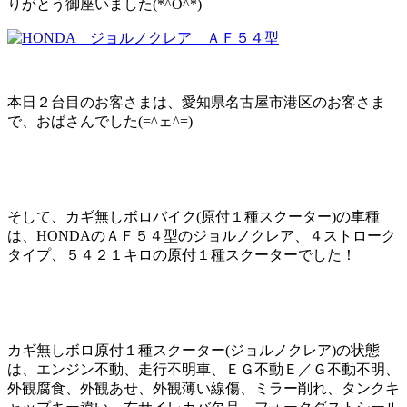
りがとう御座いました(*^O^*)
本日２台目のお客さまは、愛知県名古屋市港区のお客さま
で、おばさんでした(=^ェ^=)
そして、カギ無しボロバイク(原付１種スクーター)の車種
は、HONDAのＡＦ５４型のジョルノクレア、４ストローク
タイプ、５４２１キロの原付１種スクーターでした！
カギ無しボロ原付１種スクーター(ジョルノクレア)の状態
は、エンジン不動、走行不明車、ＥＧ不動Ｅ／Ｇ不動不明、
外観腐食、外観あせ、外観薄い線傷、ミラー削れ、タンクキ