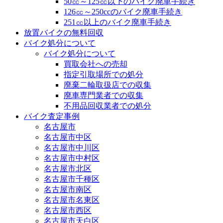
50㏄～125㏄以下のバイク廃車手続き
126㏄～250ccのバイク廃車手続き
251㏄以上のバイク廃車手続き
放置バイクの無料回収
バイク処分について
バイク処分について
買取会社への売却
指定引取場所での処分
廃棄二輪取扱店での収集
廃車専門業者での収集
不用品回収業者での処分
バイク査定事例
名古屋市
名古屋市中区
名古屋市中川区
名古屋市中村区
名古屋市北区
名古屋市千種区
名古屋市南区
名古屋市名東区
名古屋市西区
名古屋市天白区