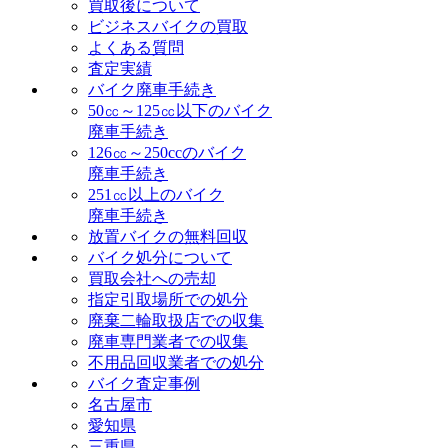
買取後について
ビジネスバイクの買取
よくある質問
査定実績
バイク廃車手続き
50㏄～125㏄以下のバイク
廃車手続き
126㏄～250ccのバイク
廃車手続き
251㏄以上のバイク
廃車手続き
放置バイクの無料回収
バイク処分について
買取会社への売却
指定引取場所での処分
廃棄二輪取扱店での収集
廃車専門業者での収集
不用品回収業者での処分
バイク査定事例
名古屋市
愛知県
三重県