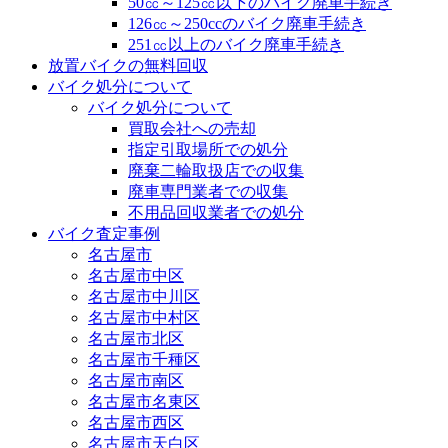
50㏄～125㏄以下のバイク廃車手続き
126㏄～250ccのバイク廃車手続き
251㏄以上のバイク廃車手続き
放置バイクの無料回収
バイク処分について
バイク処分について
買取会社への売却
指定引取場所での処分
廃棄二輪取扱店での収集
廃車専門業者での収集
不用品回収業者での処分
バイク査定事例
名古屋市
名古屋市中区
名古屋市中川区
名古屋市中村区
名古屋市北区
名古屋市千種区
名古屋市南区
名古屋市名東区
名古屋市西区
名古屋市天白区