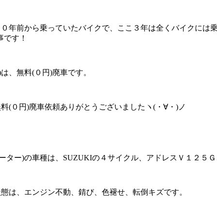
う１０年前から乗っていたバイクで、ここ３年は全くバイクには
事です！
は、無料(０円)廃車です。
料(０円)廃車依頼ありがとうございましたヽ(・∀・)ノ
ター)の車種は、SUZUKIの４サイクル、アドレスＶ１２５
状態は、エンジン不動、錆び、色褪せ、転倒キズです。