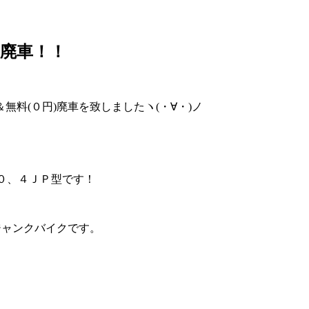
)廃車！！
料(０円)廃車を致しましたヽ(・∀・)ノ
５０、４ＪＰ型です！
ジャンクバイクです。