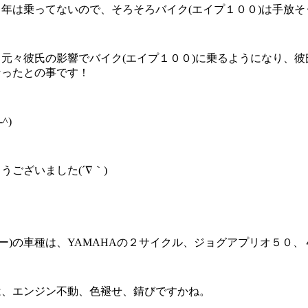
５年は乗ってないので、そろそろバイク(エイプ１００)は手放
、元々彼氏の影響でバイク(エイプ１００)に乗るようになり、
なったとの事です！
^)
ございました(´∇｀)
ー)の車種は、YAMAHAの２サイクル、ジョグアプリオ５０、
は、エンジン不動、色褪せ、錆びですかね。