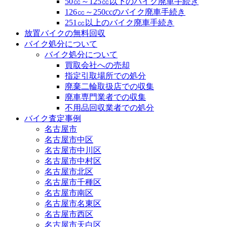
50㏄～125㏄以下のバイク廃車手続き
126㏄～250ccのバイク廃車手続き
251㏄以上のバイク廃車手続き
放置バイクの無料回収
バイク処分について
バイク処分について
買取会社への売却
指定引取場所での処分
廃棄二輪取扱店での収集
廃車専門業者での収集
不用品回収業者での処分
バイク査定事例
名古屋市
名古屋市中区
名古屋市中川区
名古屋市中村区
名古屋市北区
名古屋市千種区
名古屋市南区
名古屋市名東区
名古屋市西区
名古屋市天白区