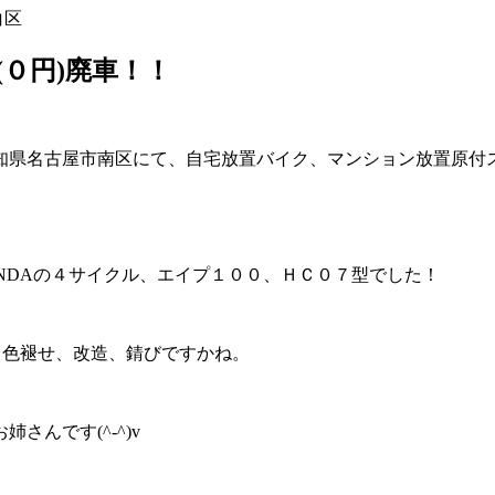
白区
０円)廃車！！
県名古屋市南区にて、自宅放置バイク、マンション放置原付スクー
ONDAの４サイクル、エイプ１００、ＨＣ０７型でした！
、色褪せ、改造、錆びですかね。
んです(^-^)v