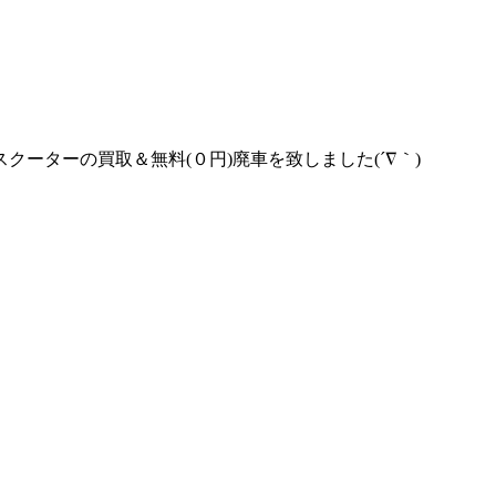
ターの買取＆無料(０円)廃車を致しました(´∇｀)