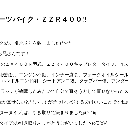
ーツバイク・ＺＺＲ４００!!
の、引き取りを致しました(*^^*ゞ
お兄さんです！
サキのＺＸ４００Ｎ型式、ＺＺＲ４００キャブレタータイプ、４
の状態は、エンジン不動、インナー腐食、フォークオイルシー
、ハンドルエンド削、シートアンコ抜、グラブバー傷、アンダ
ラッチが故障したみたいで自分で直そうとして直せなかったスポ
直せないと思いますがチャレンジするのはいいことですね(^_
タイプ)は、引き取りで決まりましたp(^-^)q
プ)の引き取りありがとうございましたヽ(o´3`o)ﾉ