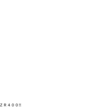
ＺＲ４００!!