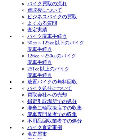
バイク買取の流れ
買取後について
ビジネスバイクの買取
よくある質問
査定実績
バイク廃車手続き
50㏄～125㏄以下のバイク
廃車手続き
126㏄～250ccのバイク
廃車手続き
251㏄以上のバイク
廃車手続き
放置バイクの無料回収
バイク処分について
買取会社への売却
指定引取場所での処分
廃棄二輪取扱店での収集
廃車専門業者での収集
不用品回収業者での処分
バイク査定事例
名古屋市