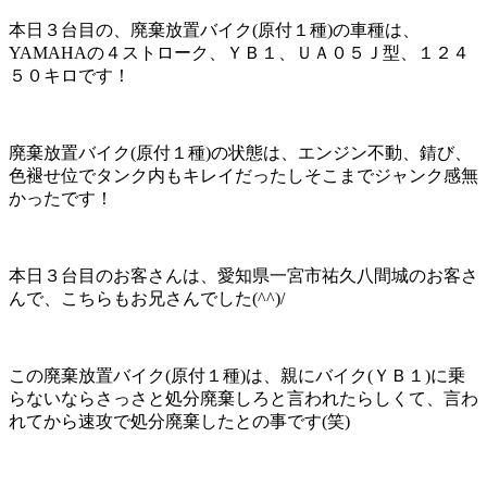
本日３台目の、廃棄放置バイク(原付１種)の車種は、
YAMAHAの４ストローク、ＹＢ１、ＵＡ０５Ｊ型、１２４
５０キロです！
廃棄放置バイク(原付１種)の状態は、エンジン不動、錆び、
色褪せ位でタンク内もキレイだったしそこまでジャンク感無
かったです！
本日３台目のお客さんは、愛知県一宮市祐久八間城のお客さ
んで、こちらもお兄さんでした(^^)/
この廃棄放置バイク(原付１種)は、親にバイク(ＹＢ１)に乗
らないならさっさと処分廃棄しろと言われたらしくて、言わ
れてから速攻で処分廃棄したとの事です(笑)