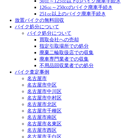
50㏄～125㏄以下のバイク廃車手続き
126㏄～250ccのバイク廃車手続き
251㏄以上のバイク廃車手続き
放置バイクの無料回収
バイク処分について
バイク処分について
買取会社への売却
指定引取場所での処分
廃棄二輪取扱店での収集
廃車専門業者での収集
不用品回収業者での処分
バイク査定事例
名古屋市
名古屋市中区
名古屋市中川区
名古屋市中村区
名古屋市北区
名古屋市千種区
名古屋市南区
名古屋市名東区
名古屋市西区
名古屋市天白区