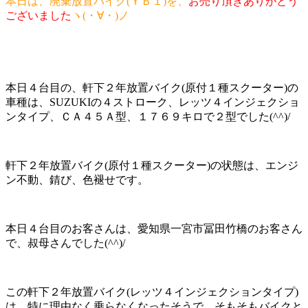
本日は、廃棄放置バイク(ＹＢ１)を、
お売り頂きありがとう
ございました
ヽ(・∀・)ノ
本日４台目の、軒下２年放置バイク(原付１種スクーター)の
車種は、SUZUKIの４ストローク、レッツ４インジェクショ
ンタイプ、ＣＡ４５Ａ型、１７６９キロで２型でした(^^)/
軒下２年放置バイク(原付１種スクーター)の状態は、エンジ
ン不動、錆び、色褪せです。
本日４台目のお客さんは、愛知県一宮市冨田竹橋のお客さん
で、叔母さんでした(^^)/
この軒下２年放置バイク(レッツ４インジェクションタイプ)
は、特に理由なく乗らなくなったそうで、そもそもバイクと