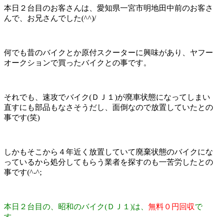
本日２台目のお客さんは、愛知県一宮市明地田中前のお客さ
んで、お兄さんでした(^^)/
何でも昔のバイクとか原付スクーターに興味があり、ヤフー
オークションで買ったバイクとの事です。
それでも、速攻でバイク(ＤＪ１)が廃車状態になってしまい
直すにも部品もなさそうだし、面倒なので放置していたとの
事です(笑)
しかもそこから４年近く放置していて廃棄状態のバイクにな
っているから処分してもらう業者を探すのも一苦労したとの
事です(^-^;
本日２台目の、昭和のバイク(ＤＪ１)は、
無料０円回収
で
す。