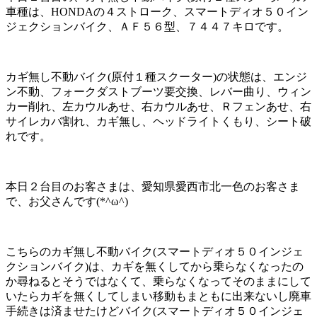
車種は、HONDAの４ストローク、スマートディオ５０イン
ジェクションバイク、ＡＦ５６型、７４４７キロです。
カギ無し不動バイク(原付１種スクーター)の状態は、エンジ
ン不動、フォークダストブーツ要交換、レバー曲り、ウィン
カー削れ、左カウルあせ、右カウルあせ、Ｒフェンあせ、右
サイレカバ割れ、カギ無し、ヘッドライトくもり、シート破
れです。
本日２台目のお客さまは、愛知県愛西市北一色のお客さま
で、お父さんです(*^ω^)
こちらのカギ無し不動バイク(スマートディオ５０インジェ
クションバイク)は、カギを無くしてから乗らなくなったの
か尋ねるとそうではなくて、乗らなくなってそのままにして
いたらカギを無くしてしまい移動もまともに出来ないし廃車
手続きは済ませたけどバイク(スマートディオ５０インジェ