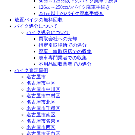
50㏄～125㏄以下のバイク廃車手続き
126㏄～250ccのバイク廃車手続き
251㏄以上のバイク廃車手続き
放置バイクの無料回収
バイク処分について
バイク処分について
買取会社への売却
指定引取場所での処分
廃棄二輪取扱店での収集
廃車専門業者での収集
不用品回収業者での処分
バイク査定事例
名古屋市
名古屋市中区
名古屋市中川区
名古屋市中村区
名古屋市北区
名古屋市千種区
名古屋市南区
名古屋市名東区
名古屋市西区
名古屋市天白区