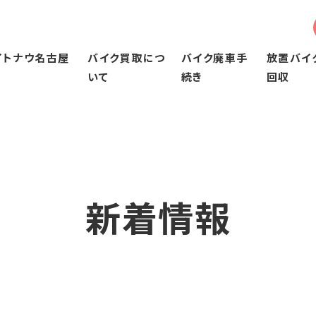
イトナウ名古屋
バイク買取につ
バイク廃車手
放置バイ
いて
続き
回収
ウ名古屋について
バイク買取について
バイク廃車手続き
由
当社のバイク買取の特徴
50㏄～125㏄以下のバイク廃車手続き
バイク買取の流れ
126㏄～250ccのバイク廃車手続き
買取後について
251㏄以上のバイク廃車手続き
ビジネスバイクの買取
新着情報
よくある質問
査定実績