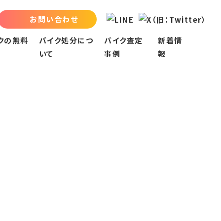
お問い合わせ
クの無料
バイク処分につ
バイク査定
新着情
いて
事例
報
バイク処分について
名古屋市
お知らせ
買取会社への売却
名古屋市中区
お役立ちブログ
指定引取場所での処分
名古屋市中川区
廃棄二輪取扱店での収集
名古屋市中村区
廃車専門業者での収集
名古屋市北区
不用品回収業者での処分
名古屋市千種区
名古屋市南区
名古屋市名東区
名古屋市西区
名古屋市天白区
名古屋市守山区