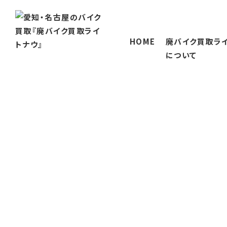
HOME
廃バイク買取ラ
について
廃バイク買取ライトナ
当社が選ばれる理
会社概要
対応エリア
三重のバイク買取
岐阜のバイク買取