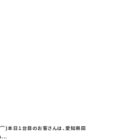
名古屋市東区
名古屋市昭和区
名古屋市港区
名古屋市熱田区
名古屋市緑区
名古屋市瑞穂区
愛知県
三重県
岐阜県
‐⌒)本日１台目のお客さんは、愛知県田
..