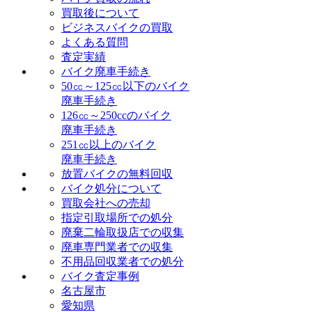
買取後について
ビジネスバイクの買取
よくある質問
査定実績
バイク廃車手続き
50㏄～125㏄以下のバイク
廃車手続き
126㏄～250ccのバイク
廃車手続き
251㏄以上のバイク
廃車手続き
放置バイクの無料回収
バイク処分について
買取会社への売却
指定引取場所での処分
廃棄二輪取扱店での収集
廃車専門業者での収集
不用品回収業者での処分
バイク査定事例
名古屋市
愛知県