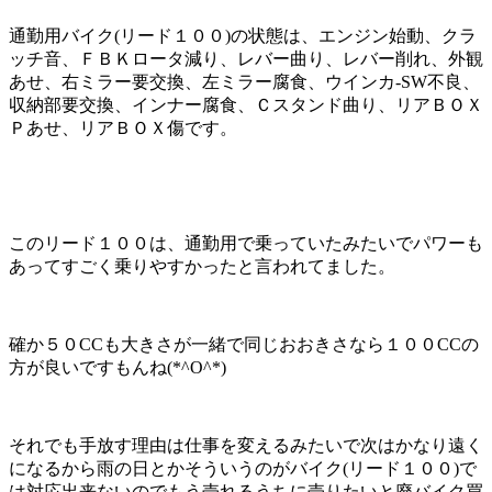
通勤用バイク(リード１００)の状態は、エンジン始動、クラ
ッチ音、ＦＢＫロータ減り、レバー曲り、レバー削れ、外観
あせ、右ミラー要交換、左ミラー腐食、ウインカ-SW不良、
収納部要交換、インナー腐食、Ｃスタンド曲り、リアＢＯＸ
Ｐあせ、リアＢＯＸ傷です。
このリード１００は、通勤用で乗っていたみたいでパワーも
あってすごく乗りやすかったと言われてました。
確か５０CCも大きさが一緒で同じおおきさなら１００CCの
方が良いですもんね(*^O^*)
それでも手放す理由は仕事を変えるみたいで次はかなり遠く
になるから雨の日とかそういうのがバイク(リード１００)で
は対応出来ないのでもう売れるうちに売りたいと廃バイク買