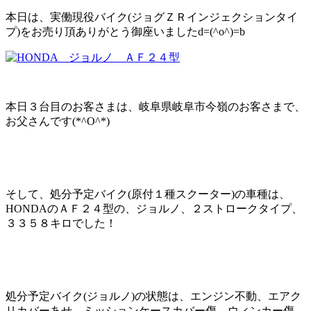
本日は、実働現役バイク(ジョグＺＲインジェクションタイ
プ)をお売り頂ありがとう御座いましたd=(^o^)=b
本日３台目のお客さまは、岐阜県岐阜市今嶺のお客さまで、
お父さんです(*^O^*)
そして、処分予定バイク(原付１種スクーター)の車種は、
HONDAのＡＦ２４型の、ジョルノ、２ストロークタイプ、
３３５８キロでした！
処分予定バイク(ジョルノ)の状態は、エンジン不動、エアク
リカバーあせ、ミッションケースカバー傷、ウィンカー傷、