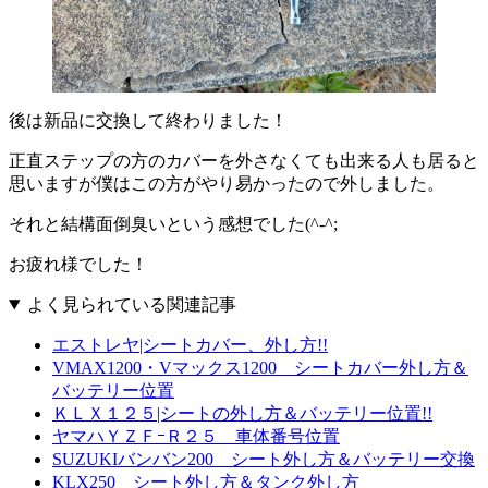
後は新品に交換して終わりました！
正直ステップの方のカバーを外さなくても出来る人も居ると
思いますが僕はこの方がやり易かったので外しました。
それと結構面倒臭いという感想でした(^-^;
お疲れ様でした！
よく見られている関連記事
エストレヤ|シートカバー、外し方!!
VMAX1200・Vマックス1200 シートカバー外し方＆
バッテリー位置
ＫＬＸ１２５|シートの外し方＆バッテリー位置!!
ヤマハＹＺＦｰＲ２５ 車体番号位置
SUZUKIバンバン200 シート外し方＆バッテリー交換
KLX250 シート外し方＆タンク外し方