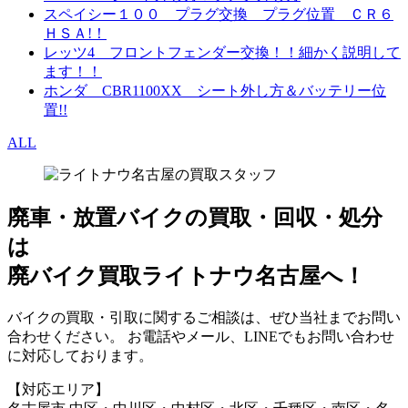
スペイシー１００ プラグ交換 プラグ位置 ＣＲ６
ＨＳＡ!！
レッツ4 フロントフェンダー交換！！細かく説明して
ます！！
ホンダ CBR1100XX シート外し方＆バッテリー位
置!!
ALL
廃車・放置バイク
の
買取・回収・処分
は
廃バイク買取ライトナウ名古屋へ！
バイクの買取・引取に関するご相談は、ぜひ当社までお問い
合わせください。 お電話やメール、LINEでもお問い合わせ
に対応しております。
【対応エリア】