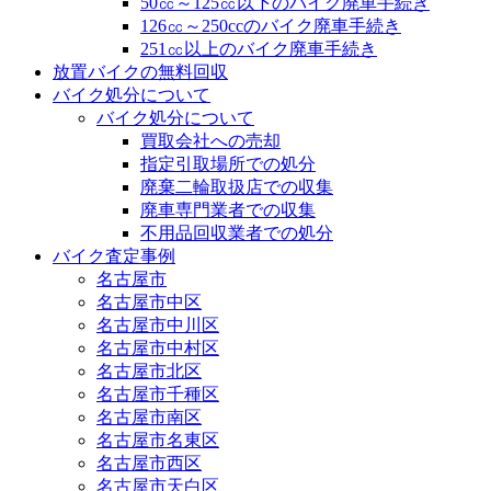
50㏄～125㏄以下のバイク廃車手続き
126㏄～250ccのバイク廃車手続き
251㏄以上のバイク廃車手続き
放置バイクの無料回収
バイク処分について
バイク処分について
買取会社への売却
指定引取場所での処分
廃棄二輪取扱店での収集
廃車専門業者での収集
不用品回収業者での処分
バイク査定事例
名古屋市
名古屋市中区
名古屋市中川区
名古屋市中村区
名古屋市北区
名古屋市千種区
名古屋市南区
名古屋市名東区
名古屋市西区
名古屋市天白区