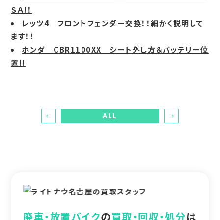
ＳＡ!！
レッツ4 フロントフェンダー交換！！細かく説明して
ます！！
ホンダ CBR1100XX シート外し方＆バッテリー位
置!!
ALL
廃車・放置バイク
の
買取・回収・処分
は